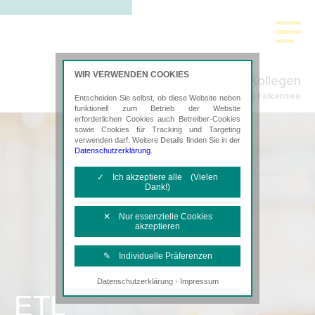
WIR VERWENDEN COOKIES
Splinter & Kollegen
Steuerberatung in Falkensee
Entscheiden Sie selbst, ob diese Website neben
funktionell zum Betrieb der Website
erforderlichen Cookies auch Betreiber-Cookies
sowie Cookies für Tracking und Targeting
verwenden darf. Weitere Details finden Sie in der
Datenschutzerklärung
.
✓ Ich akzeptiere alle (Vielen
Dank!)
✕ Nur essenzielle Cookies
akzeptieren
✎ Individuelle Präferenzen
·
Datenschutzerklärung
Impressum
Notwendige Cookies
ETL
Diese Cookies sind erforderlich, um die
grundlegende Funktionalität der Website