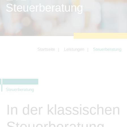
zu sichern.
Steuerberatung
Tracking- und Targeting-Cookies
Diese Cookies sind erforderlich, um
unsere Website auf Ihre Bedürfnisse hin
zu optimieren. Hierzu gehört eine
bedarfsgerechte Gestaltung und
fortlaufende Verbesserung unseres
Angebotes einschließlich der
Verknüpfung zu Social-Media-
Angeboten von z.B. Facebook und
Startseite
Leistungen
Steuerberatung
LinkedIn.
Betreibercookies
Diese Cookies sind erforderlich, um z.B.
Google Maps zu nutzen oder
eingebettete Videos abspielen zu
können.
Steuerberatung
In der klassischen
Steuerberatung