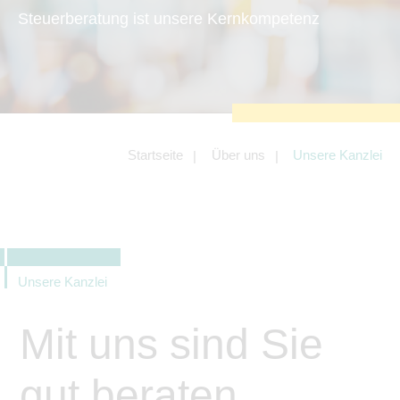
zu sichern.
Steuerberatung ist unsere Kernkompetenz
Tracking- und Targeting-Cookies
Diese Cookies sind erforderlich, um
unsere Website auf Ihre Bedürfnisse hin
zu optimieren. Hierzu gehört eine
bedarfsgerechte Gestaltung und
fortlaufende Verbesserung unseres
Angebotes einschließlich der
Verknüpfung zu Social-Media-
Angeboten von z.B. Facebook und
Startseite
Über uns
Unsere Kanzlei
LinkedIn.
Betreibercookies
Diese Cookies sind erforderlich, um z.B.
Google Maps zu nutzen oder
eingebettete Videos abspielen zu
können.
Unsere Kanzlei
Mit uns sind Sie
gut beraten.