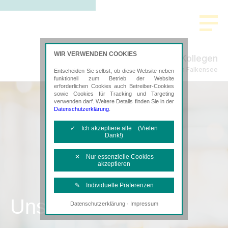
WIR VERWENDEN COOKIES
Splinter & Kollegen
Steuerberatung in Falkensee
Entscheiden Sie selbst, ob diese Website neben
funktionell zum Betrieb der Website
erforderlichen Cookies auch Betreiber-Cookies
sowie Cookies für Tracking und Targeting
verwenden darf. Weitere Details finden Sie in der
Datenschutzerklärung
.
✓ Ich akzeptiere alle (Vielen
Dank!)
✕ Nur essenzielle Cookies
akzeptieren
✎ Individuelle Präferenzen
Unsere Kanzlei
·
Datenschutzerklärung
Impressum
Notwendige Cookies
Diese Cookies sind erforderlich, um die
grundlegende Funktionalität der Website